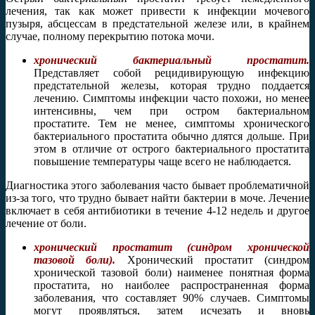
лечения, так как может привести к инфекции мочевого
пузыря, абсцессам в предстательной железе или, в крайнем
случае, полному перекрытию потока мочи.
хронический бактериальный простатит.
Представляет собой рецидивирующую инфекцию
предстательной железы, которая трудно поддается
лечению. Симптомы инфекции часто похожи, но менее
интенсивны, чем при остром бактериальном
простатите. Тем не менее, симптомы хронического
бактериального простатита обычно длятся дольше. При
этом в отличие от острого бактериального простатита
повышение температуры чаще всего не наблюдается.
Диагностика этого заболевания часто бывает проблематичной
из-за того, что трудно бывает найти бактерии в моче. Лечение
включает в себя антибиотики в течение 4-12 недель и другое
лечение от боли.
хронический простатит (синдром хронической
тазовой боли).
Хронический простатит (синдром
хронической тазовой боли) наименее понятная форма
простатита, но наиболее распространенная форма
заболевания, что составляет 90% случаев. Симптомы
могут проявляться, затем исчезать и вновь