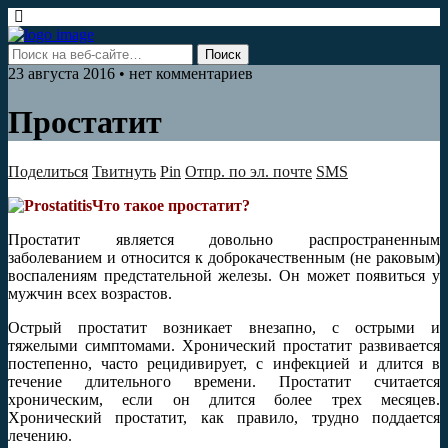
23 августа 2016 • нет комментариев
Простатит
Поделиться
Твитнуть
Pin
Отпр. по эл. почте
SMS
Что такое простатит?
Простатит является довольно распространенным
заболеванием и относится к доброкачественным (не раковым)
воспалениям предстательной железы. Он может появиться у
мужчин всех возрастов.
Острый простатит возникает внезапно, с острыми и
тяжелыми симптомами. Хронический простатит развивается
постепенно, часто рецидивирует, с инфекцией и длится в
течение длительного времени. Простатит считается
хроническим, если он длится более трех месяцев.
Хронический простатит, как правило, трудно поддается
лечению.