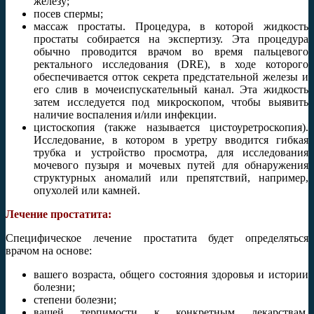
железу;
посев спермы;
массаж простаты. Процедура, в которой жидкость
простаты собирается на экспертизу. Эта процедура
обычно проводится врачом во время пальцевого
ректального исследования (DRE), в ходе которого
обеспечивается отток секрета предстательной железы и
его слив в мочеиспускательный канал. Эта жидкость
затем исследуется под микроскопом, чтобы выявить
наличие воспаления и/или инфекции.
цистоскопия (также называется цистоуретроскопия).
Исследование, в котором в уретру вводится гибкая
трубка и устройство просмотра, для исследования
мочевого пузыря и мочевых путей для обнаружения
структурных аномалий или препятствий, например,
опухолей или камней.
Лечение простатита:
Специфическое лечение простатита будет определяться
врачом на основе:
вашего возраста, общего состояния здоровья и истории
болезни;
степени болезни;
вашей терпимости к конкретным лекарствам,