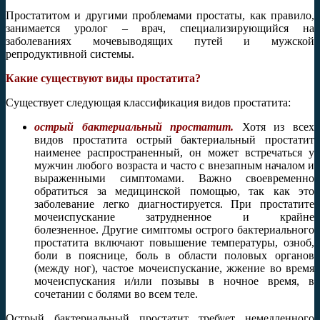
Простатитом и другими проблемами простаты, как правило,
занимается уролог – врач, специализирующийся на
заболеваниях мочевыводящих путей и мужской
репродуктивной системы.
Какие существуют виды простатита?
Существует следующая классификация видов простатита:
острый бактериальный простатит.
Хотя из всех
видов простатита острый бактериальный простатит
наименее распространенный, он может встречаться у
мужчин любого возраста и часто с внезапным началом и
выраженными симптомами. Важно своевременно
обратиться за медицинской помощью, так как это
заболевание легко диагностируется. При простатите
мочеиспускание затрудненное и крайне
болезненное. Другие симптомы острого бактериального
простатита включают повышение температуры, озноб,
боли в пояснице, боль в области половых органов
(между ног), частое мочеиспускание, жжение во время
мочеиспускания и/или позывы в ночное время, в
сочетании с болями во всем теле.
Острый бактериальный простатит требует немедленного