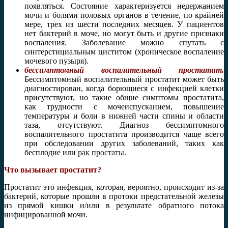
появляться. Состояние характеризуется недержанием
мочи и болями половых органов в течение, по крайней
мере, трех из шести последних месяцев. У пациентов
нет бактерий в моче, но могут быть и другие признаки
воспаления. Заболевание можно спутать с
синтерстициальным циститом (хроническое воспаление
мочевого пузыря).
бессимптомный воспалительный простатит.
Бессимптомный воспалительный простатит может быть
диагностирован, когда борющиеся с инфекцией клетки
присутствуют, но такие общие симптомы простатита,
как трудности с мочеиспусканием, повышение
температуры и боли в нижней части спины и области
таза, отсутствуют. Диагноз бессимптомного
воспалительного простатита производится чаще всего
при обследовании других заболеваний, таких как
бесплодие или
рак простаты
.
Что вызывает простатит?
Простатит это инфекция, которая, вероятно, происходит из-за
бактерий, которые прошли в протоки предстательной железы
из прямой кишки и/или в результате обратного потока
инфицированной мочи.