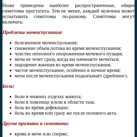
Ниже приведены наиболее распространенные, общие
симптомы простатита. Тем не менее, каждый мужчина может
испытывать симптомы по-разному. Симптомы могут
включать:
Проблемы мочеиспускания:
болезненное мочеиспускание;
снижение объем потока во время мочеиспускания;
чувство неполного опорожнения мочевого пузыря;
моча не течет сразу, когда вы начинаете мочиться;
ощущение жжения во время мочеиспускания;
частое мочеиспускание, особенно в ночное время;
моча после мочеиспускания подкапывает (дриблинг).
Боль:
боли в нижних отделах живота;
боли в пояснице и/или в области таза;
боль во время дефекации;
боль во время или сразу же после полового акта.
Другие признаки и симптомы:
кровь в моче или сперме;