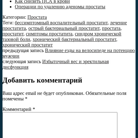
Как снизить ПСА в крови
Операции по удалению аденомы простаты
Категории:
Простата
Теги:
бессимптомный воспалительный простатит
,
лечение
простатита
,
острый бактериальный простатит
,
простата
,
простатит
,
симптомы простатита
,
синдром хронической
тазовой боли
,
хронический бактериальный простатит
,
хронический простатит
предыдущая запись
Влияние езды на велосипеде на потенцию
мужчин
следующая запись
Избыточный вес и эректильная
дисфункция
Добавить комментарий
Ваш адрес email не будет опубликован.
Обязательные поля
помечены
*
Комментарий
*