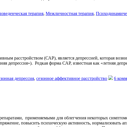
оведенческая терапия
,
Межличностная терапия
,
Психодинамиче
вным расстройством (САР), является депрессией, которая возника
няя депрессия»). Редкая форма САР, известная как «летняя депре
зонная депрессия
,
сезонное аффективное расстройство
6 комм
епаратами, применяемыми для облегчения некоторых симптомов
апряжение, повысить психическую активность, нормализовать ап