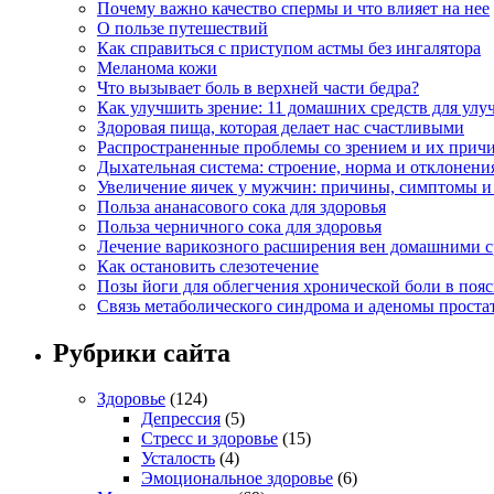
Почему важно качество спермы и что влияет на нее
О пользе путешествий
Как справиться с приступом астмы без ингалятора
Меланома кожи
Что вызывает боль в верхней части бедра?
Как улучшить зрение: 11 домашних средств для улу
Здоровая пища, которая делает нас счастливыми
Распространенные проблемы со зрением и их прич
Дыхательная система: строение, норма и отклонени
Увеличение яичек у мужчин: причины, симптомы и
Польза ананасового сока для здоровья
Польза черничного сока для здоровья
Лечение варикозного расширения вен домашними с
Как остановить слезотечение
Позы йоги для облегчения хронической боли в поя
Связь метаболического синдрома и аденомы проста
Рубрики сайта
Здоровье
(124)
Депрессия
(5)
Стресс и здоровье
(15)
Усталость
(4)
Эмоциональное здоровье
(6)