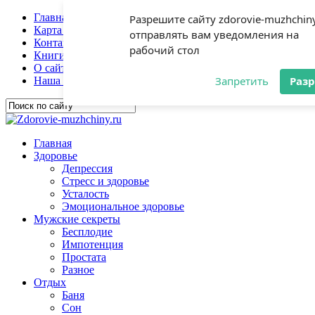
Главная
Разрешите сайту zdorovie-muzhchiny
Карта сайта
отправлять вам уведомления на
Контакты
рабочий стол
Книги
О сайте
Запретить
Раз
Наша гостиная
Главная
Здоровье
Депрессия
Стресс и здоровье
Усталость
Эмоциональное здоровье
Мужские секреты
Бесплодие
Импотенция
Простата
Разное
Отдых
Баня
Сон