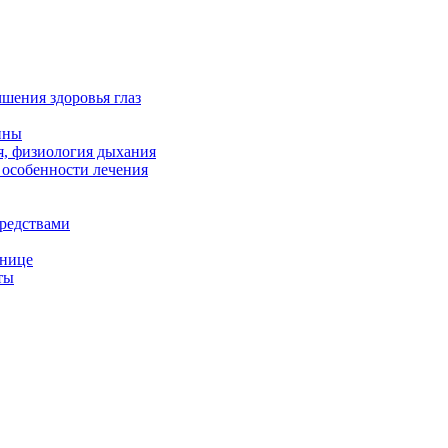
чшения здоровья глаз
ины
я, физиология дыхания
 особенности лечения
редствами
снице
ты