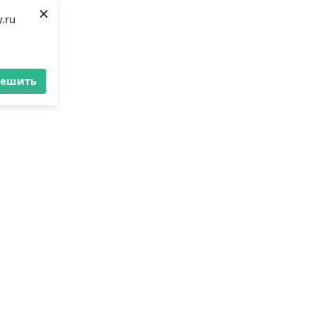
×
.ru
решить