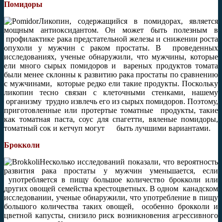
Помидоры
Ликопин, содержащийся в помидорах, является
мощным антиоксидантом. Он может быть полезным в
профилактике рака предстательной железы и снижении роста
опухоли у мужчин с раком простаты. В проведенных
исследованиях, ученые обнаружили, что мужчины, которые
ели много сырых помидоров и вареных продуктов томата
были менее склонны к развитию рака простаты по сравнению
с мужчинами, которые редко ели такие продукты. Поскольку
ликопин тесно связан с клеточными стенками, нашему
организму трудно извлечь его из сырых помидоров. Поэтому,
приготовленные или протертые томатные продукты, такие
как томатная паста, соус для спагетти, вяленые помидоры,
томатный сок и кетчуп могут быть лучшими вариантами.
Брокколи
Несколько исследований показали, что вероятность
развития рака простаты у мужчин уменьшается, если
употребляется в пищу большое количество брокколи или
других овощей семейства крестоцветных. В одном канадском
исследовании, ученые обнаружили, что употребление в пищу
большого количества таких овощей, особенно брокколи и
цветной капусты, снизило риск возникновения агрессивного