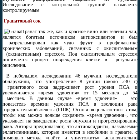
Исследование с контрольной группой называется
контролируемым.
Гранатовый сок
Гранат так же, как и красное вино или зеленый чай,
является богатым источником антиоксидантов и был
разрекламирован как чудо фрукт в профилактике
хронических заболеваний, связанных с окислительным
(оксидативным) стрессом. Под окислительным стрессом
понимается процесс повреждения клетки в результате
окисления.
В небольшом исследовании 46 мужчин, исследователи
обнаружили, что употребление 8 унций (около 230 г)
гранатового сока задерживает рост уровня ПСА и
увеличивается «время удвоения» от 15 месяцев до 54
месяцев. В данном случае «время удвоения» — это
показатель времени удвоения ПСА в эволюции рака
предстательной железы (РПЖ). Основная цель состоит в том,
чтобы как можно дольше сохранить «время удвоения», что
указывает на замедление роста опухоли и прогрессирование
рака. Авторы предполагают, что антиоксиданты, называемые
эллагитанинами, которые имеются в изобилии в гранате, с
помощью метода «найти и уничтожить», исключительно