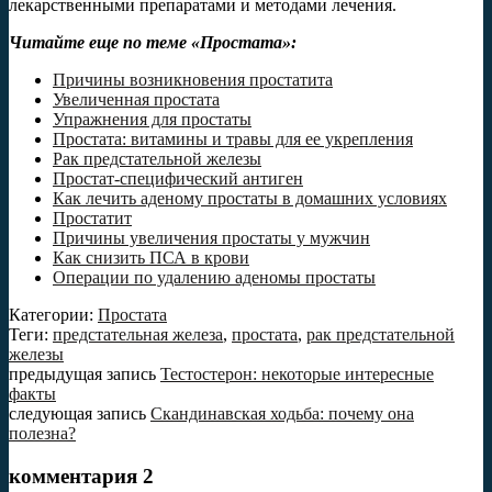
лекарственными препаратами и методами лечения.
Читайте еще по теме «Простата»:
Причины возникновения простатита
Увеличенная простата
Упражнения для простаты
Простата: витамины и травы для ее укрепления
Рак предстательной железы
Простат-специфический антиген
Как лечить аденому простаты в домашних условиях
Простатит
Причины увеличения простаты у мужчин
Как снизить ПСА в крови
Операции по удалению аденомы простаты
Категории:
Простата
Теги:
предстательная железа
,
простата
,
рак предстательной
железы
предыдущая запись
Тестостерон: некоторые интересные
факты
следующая запись
Скандинавская ходьба: почему она
полезна?
комментария 2