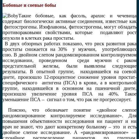
Бобовые и соевые бобы
Такие бобовые, как фасоль, арахис и чечевица
содержат биологически активные соединения, известные как
фитоэстрогены. Изофлавоны, фитоэстрогены, могут обладать
противораковыми свойствами, которые подавляют рост
опухоли в клетках рака простаты.
В двух обзорных работах показано, что риск развития рака
простаты снижается на 30% у мужчин, употребляющих
сою. В двойном слепом рандомизированном контролируемом
исследовании, проведенном среди мужчин с раком
предстательной железы, были выявлены следующие
результаты. В опытной группе, находившейся на соевой
диете, произошло 12-процентное снижение уровня простат-
специфического антигена (ПСА) в крови, а в контрольной
группе, находившейся в основном на пшеничной диете,
произошло увеличение уровня ПСА на 40%. Такое
уменьшение ПСА – сигнал о том, что рак не прогрессирует.
Поясню, что обозначает понятие «двойное слепое
рандомизированное контролируемое исследование». Для
повышения объективности исследования ни пациент и ни
врач не знают, что дают конкретному больному – это и есть
двойное слепое исследование. А «рандомизированное» —
случайное распределение пациентов по группам.