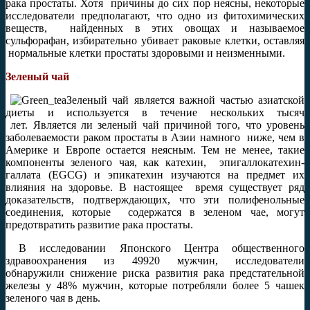
рака простаты. Хотя причины до сих пор неясны, некоторые
исследователи предполагают, что одно из фитохимических
веществ, найденных в этих овощах и называемое
сульфорафан, избирательно убивает раковые клетки, оставляя
нормальные клетки простаты здоровыми и неизменными.
Зеленый чай
Зеленый чай является важной частью азиатской
диеты и используется в течение нескольких тысяч
лет. Является ли зеленый чай причиной того, что уровень
заболеваемости раком простаты в Азии намного ниже, чем в
Америке и Европе остается неясным. Тем не менее, такие
компоненты зеленого чая, как катехин, эпигаллокатехин-
галлата (EGCG) и эпикатехин изучаются на предмет их
влияния на здоровье. В настоящее время существует ряд
доказательств, подтверждающих, что эти полифенольные
соединения, которые содержатся в зеленом чае, могут
предотвратить развитие рака простаты.
В исследовании Японского Центра общественного
здравоохранения из 49920 мужчин, исследователи
обнаружили снижение риска развития рака предстательной
железы у 48% мужчин, которые потребляли более 5 чашек
зеленого чая в день.