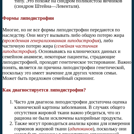
типу. Это похоже на синдром поликистоза яичников
(синдром Штейна—Левенталя).
Формы липодистрофии
Многие, но не все формы липодистрофии передаются по
наследству. Они могут вызывать либо общую потерю жира
(
врожденная генерализованная липодистрофия
), либо
частичную потерю жира (
семейная частичная
липодистрофия
). Основываясь на клинических данных и
семейном анамнезе, некоторые пациенты, страдающие
липодистрофией, проходят генетическое тестирование. Важно
понять, является ли причина липодистрофии генетической,
поскольку это имеет значение для других членов семьи.
Может быть предложен семейный скрининг.
Как диагностируется липодистрофия?
Часто для диагноза липодистрофии достаточна оценка
клинической картины заболевания. В случаях общего
отсутствия жировой ткани важно убедиться, что из
рациона не были исключены калорийные продукты.
Также могут проводиться анализы крови для измерения
гормонов жировой ткани (
адипокинов
), поскольку они