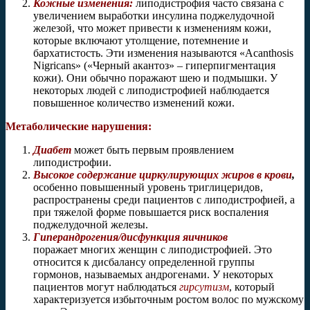
Кожные изменения:
липодистрофия часто связана с
увеличением выработки инсулина поджелудочной
железой, что может привести к изменениям кожи,
которые включают утолщение, потемнение и
бархатистость. Эти изменения называются «Acanthosis
Nigricans» («Черный акантоз» – гиперпигментация
кожи). Они обычно поражают шею и подмышки. У
некоторых людей с липодистрофией наблюдается
повышенное количество изменений кожи.
Метаболические нарушения:
Диабет
может быть первым проявлением
липодистрофии.
Высокое содержание циркулирующих жиров в крови
,
особенно повышенный уровень триглицеридов,
распространены среди пациентов с липодистрофией, а
при тяжелой форме повышается риск воспаления
поджелудочной железы.
Гиперандрогения/дисфункция яичников
поражает многих женщин с липодистрофией. Это
относится к дисбалансу определенной группы
гормонов, называемых андрогенами. У некоторых
пациентов могут наблюдаться
гирсутизм
, который
характеризуется избыточным ростом волос по мужскому