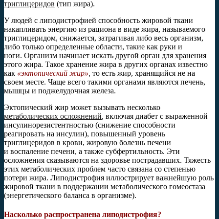
триглицеридов
(тип жира).
У людей с липодистрофией способность жировой ткани
накапливать энергию из рациона в виде жира, называемого
триглицеридом, снижается, затрагивая либо весь организм,
либо только определенные области, такие как руки и
ноги. Организм начинает искать другой орган для хранения
этого жира. Такое хранение жира в других органах известно
как
«эктопический жир»
,
то есть жир, хранящийся не на
своем месте. Чаще всего такими органами являются печень,
мышцы и поджелудочная железа.
Эктопический жир может вызывать несколько
метаболических осложнений
, включая диабет с выраженной
инсулинорезистентностью (снижение способности
реагировать на инсулин), повышенный уровень
триглицеридов в крови, жировую болезнь печени
и воспаление печени, а также субфертильность. Эти
осложнения сказываются на здоровье пострадавших. Тяжесть
этих метаболических проблем часто связана со степенью
потери жира. Липодистрофия иллюстрирует важнейшую роль
жировой ткани в поддержании метаболического гомеостаза
(энергетического баланса в организме).
Насколько распространена липодистрофия?