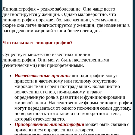
Липодистрофия – редкое заболевание. Она чаще всего
диагностируется у женщин. Однако маловероятно, что
липодистрофия поражает больше женщин, чем мужчин,
скорее она легче диагностируется у женщин, где изменения в
распределении жировой ткани более очевидны.
Что вызывает липодистрофию?
Существует множество известных причин
липодистрофии. Они могут быть наследственными
(генетическими) или приобретенными.
Наследственные
причины
липодистрофии могут
привести к частичному или полному отсутствию
жировой ткани среди пострадавших. Большинство
вовлеченных генов, по-видимому, играют
определенную роль в развитии и функционировании
жировой ткани. Наследственные формы липодистрофии
могут передаваться от одного поколения семьи другому,
но вероятность этого зависит от конкретного гена,
который отвечает за это.
Приобретенная
липодистрофия
может быть связана с
применением определенных лекарств,