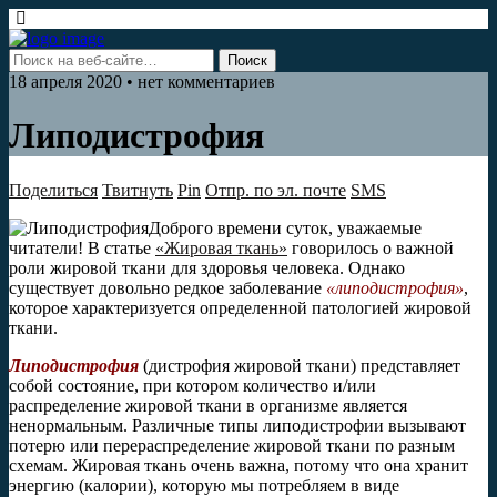
18 апреля 2020 • нет комментариев
Липодистрофия
Поделиться
Твитнуть
Pin
Отпр. по эл. почте
SMS
Доброго времени суток, уважаемые
читатели! В статье
«Жировая ткань»
говорилось о важной
роли жировой ткани для здоровья человека. Однако
существует довольно редкое заболевание
«липодистрофия»
,
которое характеризуется определенной патологией жировой
ткани.
Липодистрофия
(дистрофия жировой ткани) представляет
собой состояние, при котором количество и/или
распределение жировой ткани в организме является
ненормальным. Различные типы липодистрофии вызывают
потерю или перераспределение жировой ткани по разным
схемам. Жировая ткань очень важна, потому что она хранит
энергию (калории), которую мы потребляем в виде