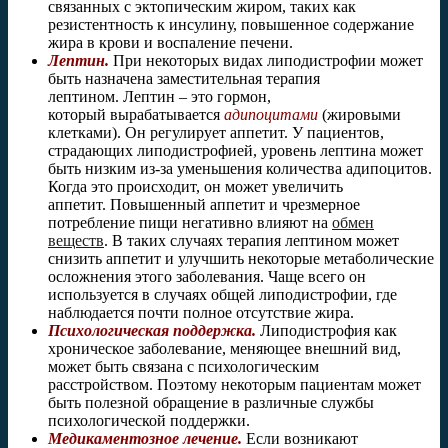
связанных с эктопическим жиром, таких как
резистентность к инсулину, повышенное содержание
жира в крови и воспаление печени.
Лептин.
При некоторых видах липодистрофии может
быть назначена заместительная терапия
лептином. Лептин – это гормон,
который вырабатывается
адипоцитами
(жировыми
клетками). Он регулирует аппетит. У пациентов,
страдающих липодистрофией, уровень лептина может
быть низким из-за уменьшения количества адипоцитов.
Когда это происходит, он может увеличить
аппетит. Повышенный аппетит и чрезмерное
потребление пищи негативно влияют на
обмен
веществ
. В таких случаях терапия лептином может
снизить аппетит и улучшить некоторые метаболические
осложнения этого заболевания. Чаще всего он
используется в случаях общей липодистрофии, где
наблюдается почти полное отсутствие жира.
Психологическая поддержка.
Липодистрофия как
хроническое заболевание, меняющее внешний вид,
может быть связана с психологическим
расстройством. Поэтому некоторым пациентам может
быть полезной обращение в различные службы
психологической поддержки.
Медикаментозное лечение.
Если возникают