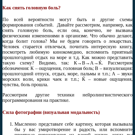
Как снять головную боль?
По всей вероятности могут быть и другие схемы
формирования событий. Давайте рассмотрим, например, как
снять головную боль, если она, конечно, не вызвана
физическими изменениями в организме. Что обычно делают,
когда болит голова? Мы не будем говорить о лекарствах.
Человек старается отвлечься, почитать интересную книгу,
посмотреть любимую кинокомедию, вспомнить приятный
прошлогодний отдых на море и т.д. Как можно представить
такую схему? Видимо, так: К→В→А→Ќ. Рассмотрим
обозначения: К – ощущения, головная боль; В – визуализация:
прошлогодний отпуск, отдых, море, пальмы и т.п.; А – звуки
морских волн, крики чаек и т.п.; Ќ – новые ощущения,
чувства, боль прошла.
Рассмотрим другие техники нейролингвистического
программирования на практике.
Сила фотографии (визуальная модальность)
Мысленно представьте себе картину, которая вызывала
бы у вас умиротворение и радость, или вспомните
приятные переживания из вашей жизни, когда вы