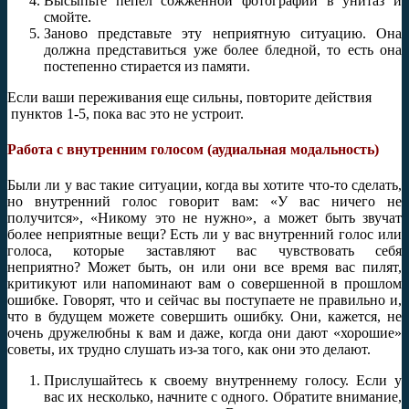
Высыпьте пепел сожженной фотографии в унитаз и
смойте.
Заново представьте эту неприятную ситуацию. Она
должна представиться уже более бледной, то есть она
постепенно стирается из памяти.
Если ваши переживания еще сильны, повторите действия
пунктов 1-5, пока вас это не устроит.
Работа с внутренним голосом (аудиальная модальность)
Были ли у вас такие ситуации, когда вы хотите что-то сделать,
но внутренний голос говорит вам: «У вас ничего не
получится», «Никому это не нужно», а может быть звучат
более неприятные вещи? Есть ли у вас внутренний голос или
голоса, которые заставляют вас чувствовать себя
неприятно? Может быть, он или они все время вас пилят,
критикуют или напоминают вам о совершенной в прошлом
ошибке. Говорят, что и сейчас вы поступаете не правильно и,
что в будущем можете совершить ошибку. Они, кажется, не
очень дружелюбны к вам и даже, когда они дают «хорошие»
советы, их трудно слушать из-за того, как они это делают.
Прислушайтесь к своему внутреннему голосу. Если у
вас их несколько, начните с одного. Обратите внимание,