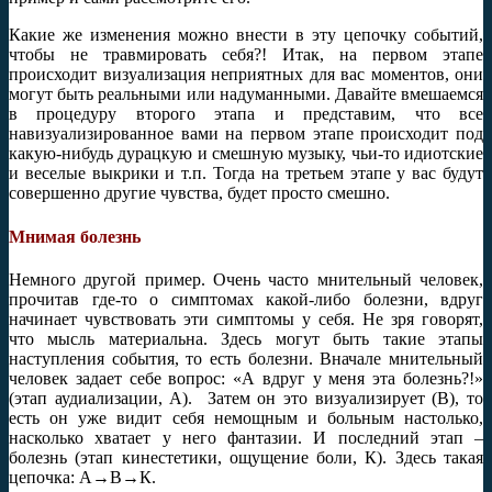
Какие же изменения можно внести в эту цепочку событий,
чтобы не травмировать себя?! Итак, на первом этапе
происходит визуализация неприятных для вас моментов, они
могут быть реальными или надуманными. Давайте вмешаемся
в процедуру второго этапа и представим, что все
навизуализированное вами на первом этапе происходит под
какую-нибудь дурацкую и смешную музыку, чьи-то идиотские
и веселые выкрики и т.п. Тогда на третьем этапе у вас будут
совершенно другие чувства, будет просто смешно.
Мнимая болезнь
Немного другой пример. Очень часто мнительный человек,
прочитав где-то о симптомах какой-либо болезни, вдруг
начинает чувствовать эти симптомы у себя. Не зря говорят,
что мысль материальна. Здесь могут быть такие этапы
наступления события, то есть болезни. Вначале мнительный
человек задает себе вопрос: «А вдруг у меня эта болезнь?!»
(этап аудиализации, А). Затем он это визуализирует (В), то
есть он уже видит себя немощным и больным настолько,
насколько хватает у него фантазии. И последний этап –
болезнь (этап кинестетики, ощущение боли, К). Здесь такая
цепочка: А→В→К.