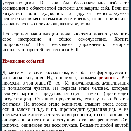
устрашающими. Вы как бы бессознательно избегаете
сознавания в области этой системы для защиты себя. Если вы
визуалист или аудиалист, а другая неиспользуемая
репрезентативная система кинестетическая, то она приносит в
сознание только плохие ощущения, чувства.
Посредством манипуляции модальностями можно улучшить
свое настроение и общее самочувствие. Хотите
попробовать? Вот несколько упражнений, которые
используют простейшие техники НЛП.
Изменение событий
Давайте мы с вами рассмотрим, как обычно формируется та
или иная ситуация. Ну, например, возьмем
ревность
.
Все
проходит в три этапа (В→А→К): визуализация, аудиализация
и появляются чувства. На первом этапе человек, который
ревнует партнера, представляет сцены измены (происходит
визуализация). Страшно представить, если у него богатая
фантазия. На втором этапе ревнитель слышит слова ласки,
охи и вздохи и т.д. и т.п. (происходит аудиализация). А на
третьем этапе достигается чувство ревности, то есть возникает
определенная негативная ситуация в голове ревнителя. Эта
цепочка одинакова для всех случаев. Возьмите любой другой
пример и сами рассмотрите его.