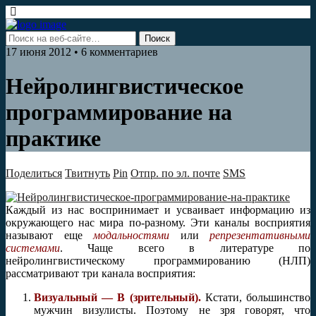
17 июня 2012 • 6 комментариев
Нейролингвистическое
программирование на
практике
Поделиться
Твитнуть
Pin
Отпр. по эл. почте
SMS
Каждый из нас воспринимает и усваивает информацию из
окружающего нас мира по-разному. Эти каналы восприятия
называют еще
модальностями
или
репрезентативными
системами
. Чаще всего в литературе по
нейролингвистическому программированию (НЛП)
рассматривают три канала восприятия:
Визуальный — В (зрительный).
Кстати, большинство
мужчин визулисты. Поэтому не зря говорят, что