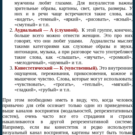
мужчины любят глазами. Для визуалистов важны
зрительные образы, картины, свет, цвета, размеры. У
них и в речи чаще встречаются такие слова, как
«видеть», «темный», «яркий», «рисовать», «ясный»,
«смутный» и т.п.
Аудиальный — А (слуховой).
К этой группе, конечно,
больше всего можно отнести женщин. Это про них
говорят, что они любят ушами. Аудиалисты мыслят
такими категориями как слуховые образы и звуки,
интонации, музыка, а при разговоре часто употребляют
такие слова, как «слышать», «звучать», «громкий»,
«мелодичный», «шумный» и т.п.
Кинестетический — К (чувственный).
Это внутренние
ощущения, переживания, прикосновения, кожное и
мышечное чувство. Слова, которые могут использовать:
«чувствовать», «трогать», «теплый», «мягкий»,
«гладкий», «грубый» и т.п.
При этом необходимо иметь в виду, что, когда человек
привычно для себя осознает только один из приведенных
выше каналов восприятия (модальностей, репрезентативных
систем), очень часто все его страдания и страхи
накапливаются в другой репрезентативной системе.
Например, если вы кинестетик и редко используете
визуальный канал восприятия, картины могут быть только