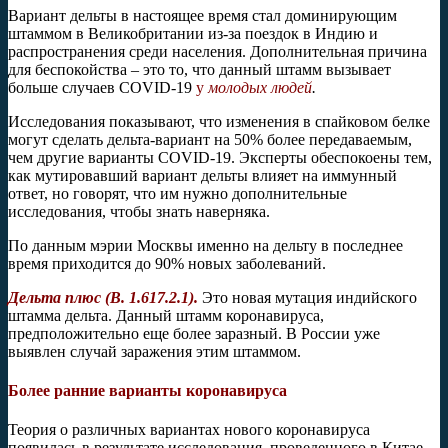
Вариант дельты в настоящее время стал доминирующим
штаммом в Великобритании из-за поездок в Индию и
распространения среди населения. Дополнительная причина
для беспокойства – это то, что данный штамм вызывает
больше случаев COVID-19
у
молодых людей
.
Исследования показывают, что изменения в спайковом белке
могут сделать дельта-вариант на 50% более передаваемым,
чем другие варианты COVID-19. Эксперты обеспокоены тем,
как мутировавший вариант дельты влияет на иммунный
ответ, но говорят, что им нужно дополнительные
исследования, чтобы знать наверняка.
По данным мэрии Москвы именно на дельту в последнее
время приходится до 90% новых заболеваний.
Дельта плюс (
B
. 1.617.2.1).
Это новая мутация индийского
штамма дельта. Данный штамм коронавируса,
предположительно еще более заразный. В России уже
выявлен случай заражения этим штаммом.
Более ранние варианты коронавируса
Теория о различных вариантах нового коронавируса
появилась в результате исследования, проведенного в Китае.