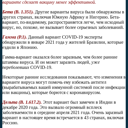
варианте сделает вакцину менее эффективной.
Бета (B. 1.351).
Другие варианты вируса были обнаружены в
других странах, включая Южную Африку и Нигерию. Бета-
вариант, по-видимому, распространяется легче, чем исходный
вирус, но, похоже, не вызывает более серьезных заболеваний.
Гамма (
P
.1).
Данный вариант COVID-19 эксперты
обнаружили в январе 2021 года у жителей Бразилии, которые
ездили в Японию.
Гамма-вариант оказался более заразным, чем более ранние
штаммы вируса. И он может заразить людей,
уже
переболевших
COVID-19.
Некоторые ранние исследования показывают, что изменения в
варианте вируса могут помочь ему избежать антител
(вырабатываемых вашей иммунной системой после инфекции
или вакцины), которые борются с коронавирусом.
Дельта (
B
. 1.617.2).
Этот вариант был замечен в Индии в
декабре 2020 года. Это вызвало огромный всплеск
заболеваемости в середине апреля 2021 года. Очень заразный
вариант в настоящее время встречается в 43 странах, включая
Россию.