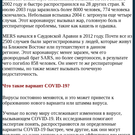
2002 году и быстро распространился на 28 других стран. К
июлю 2003 года заразились более 8000 человек, 774 человека
скончались. Небольшая вспышка 2004 г. затронула еще четыре
случая. Этот коронавирус вызывал жар, головную боль и
респираторные проблемы, такие как кашель и одышка.
MERS начался в Саудовской Аравии в 2012 году. Почти все из
2500 случаев были зарегистрированы у людей, которые живут
на Ближнем Востоке или путешествуют в данном
регионе. Этот коронавирус менее заразен, чем его
двоюродный брат SARS, но более смертоносен, в результате
чего погибло 858 человек. Он имеет те же респираторные
симптомы, но также может вызывать почечную
недостаточность.
Что такое вариант COVID-19?
Вирусы постоянно меняются, и это может привести к
образованию нового варианта или штамма вируса.
Ученые по всему миру отслеживают изменения в вирусе,
вызывающем COVID-19. Их исследования помогают
экспертам понять, распространяются ли определенные
варианты COVID-19 быстрее, чем другие, как они могут
повлиять на наше здоровье и насколько эффективными могут