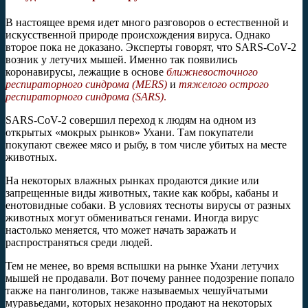
В настоящее время идет много разговоров о естественной и
искусственной природе происхождения вируса. Однако
второе пока не доказано. Эксперты говорят, что SARS-CoV-2
возник у летучих мышей. Именно так появились
коронавирусы, лежащие в основе
ближневосточного
респираторного синдрома (MERS)
и
тяжелого острого
респираторного синдрома (SARS)
.
SARS-CoV-2 совершил переход к людям на одном из
открытых «мокрых рынков» Ухани. Там покупатели
покупают свежее мясо и рыбу, в том числе убитых на месте
животных.
На некоторых влажных рынках продаются дикие или
запрещенные виды животных, такие как кобры, кабаны и
енотовидные собаки. В условиях тесноты вирусы от разных
животных могут обмениваться генами. Иногда вирус
настолько меняется, что может начать заражать и
распространяться среди людей.
Тем не менее, во время вспышки на рынке Ухани летучих
мышей не продавали. Вот почему раннее подозрение попало
также на панголинов, также называемых чешуйчатыми
муравьедами, которых незаконно продают на некоторых