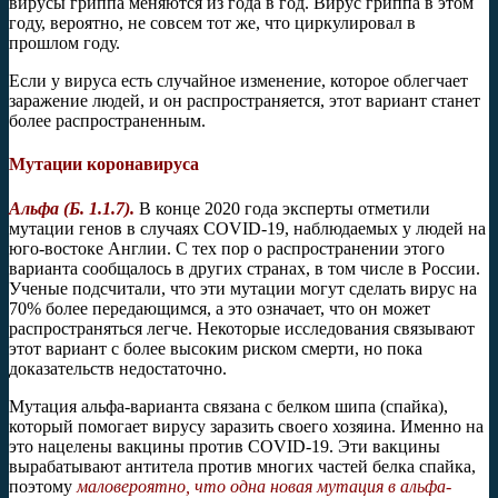
вирусы гриппа меняются из года в год. Вирус гриппа в этом
году, вероятно, не совсем тот же, что циркулировал в
прошлом году.
Если у вируса есть случайное изменение, которое облегчает
заражение людей, и он распространяется, этот вариант станет
более распространенным.
Мутации коронавируса
Альфа (Б. 1.1.7).
В конце 2020 года эксперты отметили
мутации генов в случаях COVID-19, наблюдаемых у людей на
юго-востоке Англии. С тех пор о распространении этого
варианта сообщалось в других странах, в том числе в России.
Ученые подсчитали, что эти мутации могут сделать вирус на
70% более передающимся, а это означает, что он может
распространяться легче. Некоторые исследования связывают
этот вариант с более высоким риском смерти, но пока
доказательств недостаточно.
Мутация альфа-варианта связана с белком шипа (спайка),
который помогает вирусу заразить своего хозяина. Именно на
это нацелены вакцины против COVID-19. Эти вакцины
вырабатывают антитела против многих частей белка спайка,
поэтому
маловероятно, что одна новая мутация в альфа-