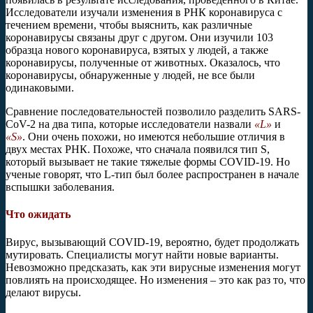
Исследователи изучали изменения в РНК коронавируса с
течением времени, чтобы выяснить, как различные
коронавирусы связаны друг с другом. Они изучили 103
образца нового коронавируса, взятых у людей, а также
коронавирусы, полученные от животных. Оказалось, что
коронавирусы, обнаруженные у людей, не все были
одинаковыми.
Сравнение последовательностей позволило разделить SARS-
CoV-2 на два типа, которые исследователи назвали
«L»
и
«S»
. Они очень похожи, но имеются небольшие отличия в
двух местах РНК. Похоже, что сначала появился тип S,
который вызывает не такие тяжелые формы COVID-19. Но
ученые говорят, что L-тип был более распространен в начале
вспышки заболевания.
Что ожидать
Вирус, вызывающий COVID-19, вероятно, будет продолжать
мутировать. Специалисты могут найти новые варианты.
Невозможно предсказать, как эти вирусные изменения могут
повлиять на происходящее. Но изменения – это как раз то, что
делают вирусы.