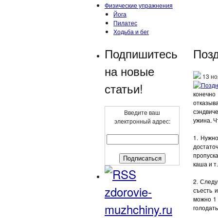
Физические упражнения
Йога
Пилатес
Ходьба и бег
Подпишитесь
Поз
на новые
13 но
статьи!
конечно
отказыва
сэндвич
Введите ваш
ужина. Ч
электронный адрес:
1. Нужн
достаточ
пропуск
каша и т.
2. Следу
zdorovie-
съесть 
можно 1 
muzhchiny.ru
голодать