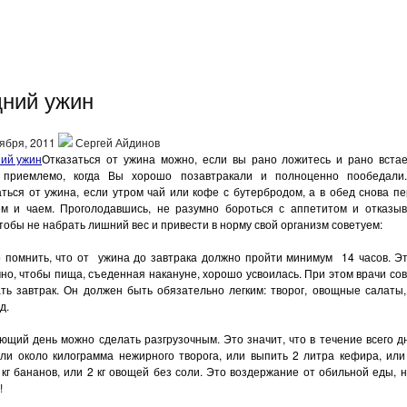
дний ужин
ября, 2011
Сергей Айдинов
Отказаться от ужина можно, если вы рано ложитесь и рано вста
 приемлемо, когда Вы хорошо позавтракали и полноценно пообедали
ться от ужина, если утром чай или кофе с бутербродом, а в обед снова п
ем и чаем. Проголодавшись, не разумно бороться с аппетитом и отказыв
тобы не набрать лишний вес и привести в норму свой организм советуем:
о помнить, что от ужина до завтрака должно пройти минимум 14 часов. Эт
но, чтобы пища, съеденная накануне, хорошо усвоилась. При этом врачи со
ать завтрак. Он должен быть обязательно легким: творог, овощные салаты,
д.
ющий день можно сделать разгрузочным. Это значит, что в течение всего 
или около килограмма нежирного творога, или выпить 2 литра кефира, или
кг бананов, или 2 кг овощей без соли. Это воздержание от обильной еды, 
!