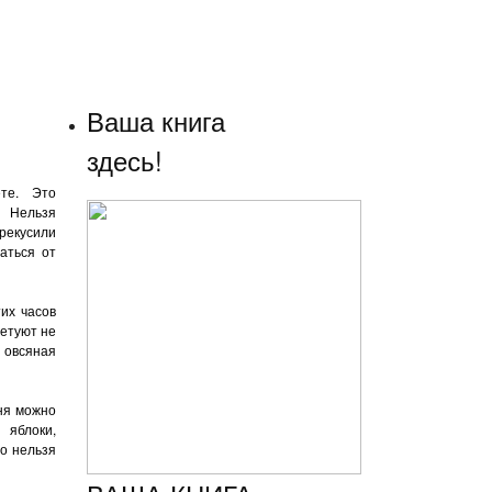
Ваша книга
здесь!
ете. Это
. Нельзя
ерекусили
аться от
их часов
ветуют не
 овсяная
дня можно
 яблоки,
но нельзя