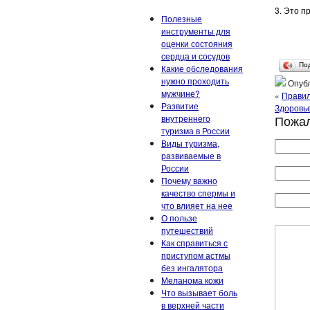
3. Это п
Полезные
инструменты для
оценки состояния
сердца и сосудов
По
Какие обследования
нужно проходить
Опубл
мужчине?
«
Правил
Развитие
Здоровье
Пожал
внутреннего
туризма в России
Виды туризма,
развиваемые в
России
Почему важно
качество спермы и
что влияет на нее
О пользе
путешествий
Как справиться с
приступом астмы
без ингалятора
Меланома кожи
Что вызывает боль
в верхней части