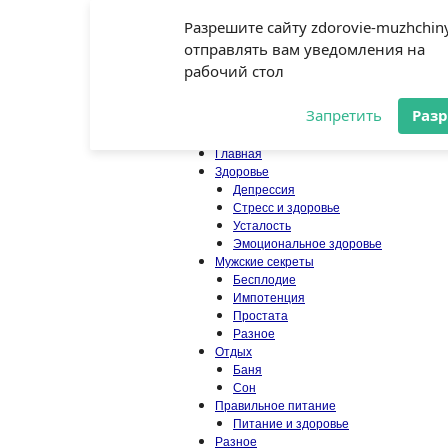
Главная
Разрешите сайту zdorovie-muzhchiny
Карта сайта
Контакты
отправлять вам уведомления на
Книги
рабочий стол
О сайте
Наша гостиная
Запретить
Раз
Главная
Здоровье
Депрессия
Стресс и здоровье
Усталость
Эмоциональное здоровье
Мужские секреты
Бесплодие
Импотенция
Простата
Разное
Отдых
Баня
Сон
Правильное питание
Питание и здоровье
Разное