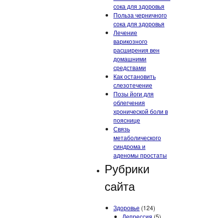
сока для здоровья
Польза черничного
сока для здоровья
Лечение
варикозного
расширения вен
домашними
средствами
Как остановить
слезотечение
Позы йоги для
облегчения
хронической боли в
пояснице
Связь
метаболического
синдрома и
аденомы простаты
Рубрики
сайта
Здоровье
(124)
Депрессия
(5)