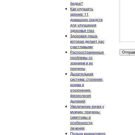
бедра?
Как улучшить
зрение: 11
домашних средств
для улучшения
здоровья глаз
Здоровая пища,
которая делает нас
счастливыми
Распространенные
проблемы со
зрением и их
причины
Дыхательная
система: строение,
норма и
отклонения,
физиология
дыхания
Увеличение яичек у
мужчин: причины,
симптомы и
особенности
лечения
Польза ананасового