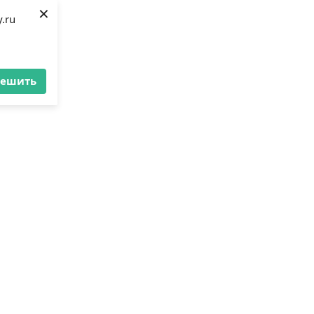
×
.ru
решить