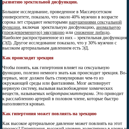
развитию эректильной дисфункции.
Большое исследование, проведенное в Массачусетском
университете, показало, что около 40% мужчин в возрасте
сорока лет страдают некоторыми
нарушениями сексуальной
функции
, включая эректильную дисфункцию,
аномальную
(преждевременную) эякуляцию
или
снижение либидо
.
Наиболее распространенное из них – эректильная дисфункция
(ЭД). Другое исследование показало, что у 30% мужчин с
высоким артериальным давлением есть ЭД.
Как происходит эрекция
Чтобы понять, как гипертония влияет на сексуальную
функцию, полезно немного знать как происходит эрекция. Во-
первых, мозг должен быть стимулирован чем-то из
окружающей среды или фантазиями. Мозг активирует
нервную систему, вызывая высвобождение химических
веществ, называемых
нейротрансмиттерами
. Это приводит
к расслаблению артерий в половом члене, которые быстро
наполняются кровью.
Как гипертония может повлиять на эрекцию
Как высокое артериальное давление может повлиять на этот
процесс? Гипертония, высокий уровень холестерина в крови и