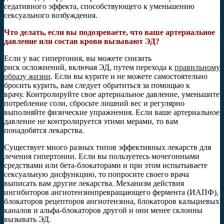
седативного эффекта, способствующего к уменьшению
сексуального возбуждения.
Что делать, если вы подозреваете, что ваше артериальное
давление или состав крови вызывают ЭД?
Если у вас гипертония, вы можете снизить
риск осложнений, включая ЭД, путем перехода к
правильному
образу жизни
. Если вы курите и не можете самостоятельно
бросить курить, вам следует обратиться за помощью к
врачу. Контролируйте свое артериальное давление, уменьшите
потребление соли, сбросьте лишний вес и регулярно
выполняйте физические упражнения. Если ваше артериальное
давление не контролируется этими мерами, то вам
понадобятся лекарства.
Существует много разных типов эффективных лекарств для
лечения гипертонии. Если вы пользуетесь мочегонными
средствами или бета-блокаторами и при этом испытываете
сексуальную дисфункцию, то попросите своего врача
выписать вам другие лекарства. Механизм действия
ингибиторов ангиотензинпревращающего фермента (ИАПФ),
блокаторов рецепторов ангиотензина, блокаторов кальциевых
каналов и альфа-блокаторов другой и они менее склонны
вызывать ЭД.