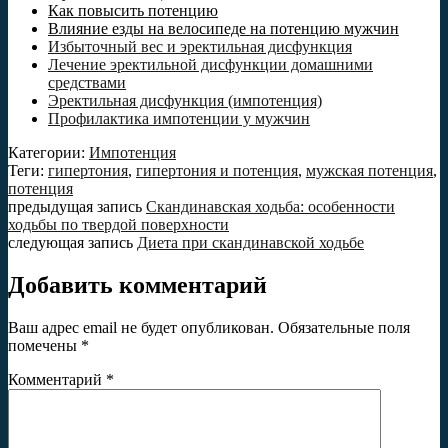
Как повысить потенцию
Влияние езды на велосипеде на потенцию мужчин
Избыточный вес и эректильная дисфункция
Лечение эректильной дисфункции домашними
средствами
Эректильная дисфункция (импотенция)
Профилактика импотенции у мужчин
Категории:
Импотенция
Теги:
гипертония
,
гипертония и потенция
,
мужская потенция
,
потенция
предыдущая запись
Скандинавская ходьба: особенности
ходьбы по твердой поверхности
следующая запись
Диета при скандинавской ходьбе
Добавить комментарий
Ваш адрес email не будет опубликован.
Обязательные поля
помечены
*
Комментарий
*