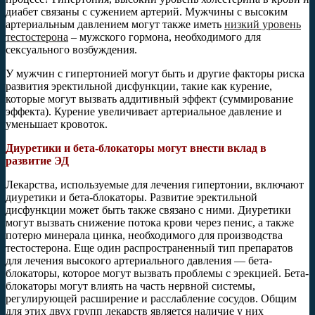
диабет связаны с сужением артерий. Мужчины с высоким
артериальным давлением могут также иметь
низкий уровень
тестостерона
– мужского гормона, необходимого для
сексуального возбуждения.
У мужчин с гипертонией могут быть и другие факторы риска
развития эректильной дисфункции, такие как курение,
которые могут вызвать аддитивный эффект (суммирование
эффекта). Курение увеличивает артериальное давление и
уменьшает кровоток.
Диуретики и бета-блокаторы могут внести вклад в
развитие ЭД
Лекарства, используемые для лечения гипертонии, включают
диуретики и бета-блокаторы. Развитие эректильной
дисфункции может быть также связано с ними. Диуретики
могут вызвать снижение потока крови через пенис, а также
потерю минерала цинка, необходимого для производства
тестостерона. Еще один распространенный тип препаратов
для лечения высокого артериального давления — бета-
блокаторы, которое могут вызвать проблемы с эрекцией. Бета-
блокаторы могут влиять на часть нервной системы,
регулирующей расширение и расслабление сосудов. Общим
для этих двух групп лекарств является наличие у них