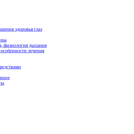
чшения здоровья глаз
ины
я, физиология дыхания
 особенности лечения
редствами
снице
ты