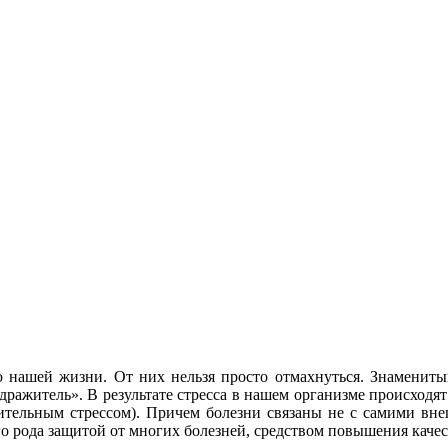
ю нашей жизни. От них нельзя просто отмахнуться. Знаменит
дражитель». В результате стресса в нашем организме происходя
ительным стрессом). Причем болезни связаны не с самими вне
го рода защитой от многих болезней, средством повышения каче