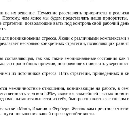
 на их решение. Неумение расставлять приоритеты в реализац
. Поэтому, чем яснее мы будем представлять наши приоритеты,
 стратегии, позволяющие взять под контроль свой рабочий день
ать.
ой для возникновения стресса. Люди с различными комплексами 
редлагает несколько конкретных стратегий, позволяющих развить 
я составляющая, так как такие эмоциональные состояния как тр
олько простейших приемов, позволяющих повысить уверенность 
ними из источников стресса. Пять стратегий, приведенных в 
ются межличностные отношения, возникающие на работе, в семь
тветственность за «свои 50%», является важнейшей частью поня
гда вас пытаются вывести из себя, быстро справляться с гневом 
ельстве «Манн, Иванов и Фербер». Желаю вам приятного чтения
на пути повышения вашей стрессоустойчивости.