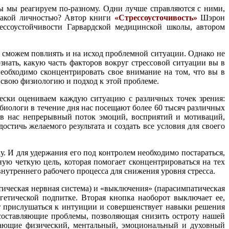
ры мы реагируем по-разному. Одни лучше справляются с ними,
ь такой личностью? Автор книги
«Стрессоусточивость»
Шэрон
рессоустойчивости Гарвардской медицинской школы, автором
о сможем повлиять и на исход проблемной ситуации. Однако не
знать, какую часть факторов вокруг стрессовой ситуации вы в
необходимо сконцентрировать свое внимание на том, что вы в
т свою физиологию и подход к этой проблеме.
чески оцениваем каждую ситуацию с различных точек зрения:
обиологи в течение дня нас посещают более 60 тысяч различных
 в нас непрерывный поток эмоций, восприятий и мотиваций,
стичь желаемого результата и создать все условия для своего
 И для удержания его под контролем необходимо постараться,
ую четкую цель, которая помогает сконцентрироваться на тех
нутреннего рабочего процесса для снижения уровня стресса.
тическая нервная система) и «выключения» (парасимпатическая
гетической подпитке. Вторая кнопка наоборот выключает ее,
ет прислушаться к интуиции и совершенствует навыки решения
составляющие проблемы, позволяющая снизить остроту нашей
вающие физический, ментальный, эмоциональный и духовный