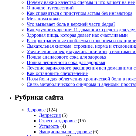
Почему важно качество спермы и что влияет на нее
О пользе путешествий
Как справиться с приступом астмы без ингалятора
Меланома кожи
Что вызывает боль в верхней части бедра?
Как улучшить зрение: 11 домашних средств для улу
Здоровая пища, которая делает нас счастливыми
Распространенные проблемы со зрением и их прич
Дыхательная система: строение, норма и отклонени
Увеличение яичек у мужчин: причины, симптомы и
Польза ананасового сока для здоровья
Польза черничного сока для здоровья
Лечение варикозного расширения вен домашними с
Как остановить слезотечение
Позы йоги для облегчения хронической боли в поя
Связь метаболического синдрома и аденомы проста
Рубрики сайта
Здоровье
(124)
Депрессия
(5)
Стресс и здоровье
(15)
Усталость
(4)
Эмоциональное здоровье
(6)