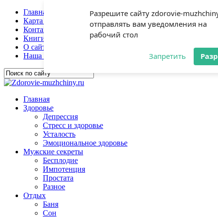
Главная
Разрешите сайту zdorovie-muzhchiny
Карта сайта
отправлять вам уведомления на
Контакты
рабочий стол
Книги
О сайте
Запретить
Раз
Наша гостиная
Главная
Здоровье
Депрессия
Стресс и здоровье
Усталость
Эмоциональное здоровье
Мужские секреты
Бесплодие
Импотенция
Простата
Разное
Отдых
Баня
Сон