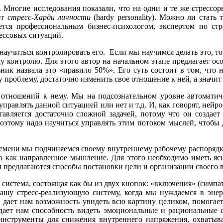
 Многие исследования показали, что на одни и те же стрессо
ют
стресс-Харди личности
(hardy personality). Можно ли стат
ется профессиональным бизнес-психологом, экспертом по ст
ессовых ситуаций.
 научиться контролировать
его. Если мы научимся делать это, т
контролю. Для этого автор на начальном этапе предлагает осо
ьник назвала это «правило 50%». Его суть состоит в том, что 
у проблему, достаточно изменить свое отношение к ней, а значи
е отношений к нему. Мы на подсознательном уровне автомати
правлять данной ситуацией или нет и т.д. И, как говорят, нейр
авляется достаточно сложной задачей, потому что он создает
этому надо научиться управлять этим потоком мыслей, чтобы до
емени мы подчиняемся своему внутреннему рабочему распорядку.
 как направленное мышление. Для этого необходимо иметь ясн
м предлагаются способы постановки цели и организации своего в
 система, состоящая как бы из двух кнопок: «включения» (симпа
ашу стресс-реализующую систему, когда мы нуждаемся в энер
ге дает нам возможность увидеть всю картину целиком, помога
дает нам способность видеть эмоциональные и рациональные 
 инструменты для снижения внутреннего напряжения, охваты