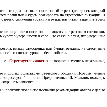
ии этих дел вызывает постоянный стресс (дистресс), который
 тем правильней будем реагировать на стрессовые ситуации. В
 с целью снижения уровня нагрузки, научиться выделять время
неполноценности постоянно находятся в стрессовом состоянии,
чувство уверенности в себе. Это связано с тем, что уверенные
евога, низкая самооценка или бурная реакция, на самом деле
в себе и снизить уровень беспокойства.
книге
«Стрессоустойчивость»
позволяют изменить негативные,
е и других областях человеческого общения. Поэтому умение
тия «стрессоустойчивость». Предложенные Ш. Мельник подходы,
и сохранять равновесие.
 и практического использования рекомендаций автора с целью