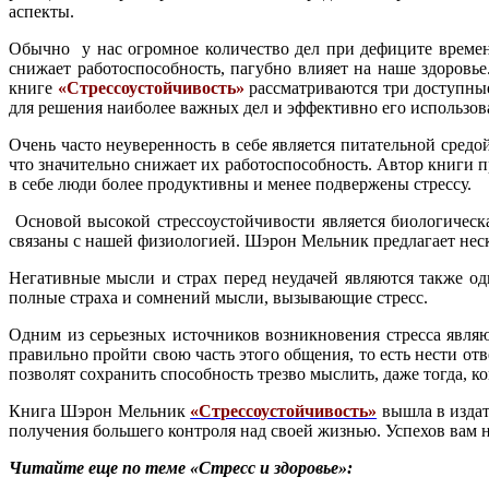
аспекты.
Обычно у нас огромное количество дел при дефиците времени
снижает работоспособность, пагубно влияет на наше здоровье
книге
«Стрессоустойчивость»
рассматриваются три доступные
для решения наиболее важных дел и эффективно его использов
Очень часто неуверенность в себе является питательной сред
что значительно снижает их работоспособность. Автор книги п
в себе люди более продуктивны и менее подвержены стрессу.
Основой высокой стрессоустойчивости является биологическа
связаны с нашей физиологией. Шэрон Мельник предлагает неск
Негативные мысли и страх перед неудачей являются также од
полные страха и сомнений мысли, вызывающие стресс.
Одним из серьезных источников возникновения стресса явля
правильно пройти свою часть этого общения, то есть нести о
позволят сохранить способность трезво мыслить, даже тогда, ко
Книга Шэрон Мельник
«Стрессоустойчивость»
вышла в издат
получения большего контроля над своей жизнью. Успехов вам 
Читайте еще по теме «Стресс и здоровье»: