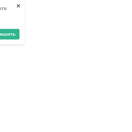
×
.ru
решить