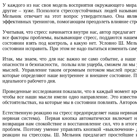
У каждого из нас своя модель восприятия окружающего мира.
другие – хуже. Психологи стрессоустойчивых людей называ
Мельник отвечает на этот вопрос утвердительно. Она явля
эффективных тренингов, помогающим преодолеть влияние стр
Учитывая, что стресс начинается внутри нас, автор предлагает
все факторы проблемы, вызывающие стресс, поддаются нашему 
состоянии взять под контроль, а какую нет. Условно Ш. Мел
состоянии исправить. При этом не надо пытаться изменить сам
Итак, мы знаем, что для нас важно не само событие, а наш
опасности и безопасности, пользы или ущерба, сможем ли мы у
мыслей. Управление таким огромным потоком мыслей предст
которые определяют наше внутреннее и внешнее состояние. По
идеального рабочего дня.
Проведенные исследования показали, что в каждый момент вр
чтобы все наши мысли имели одно направление. Это известно
обстоятельствах, на которые мы в состоянии повлиять. Авторо
Естественную реакцию на стресс предопределяет наша нервная
нервная система). Первая кнопка автоматически включает н
возвращая нам спокойствие и восстановление сил, что в ито
проблем. Поэтому умение управлять кнопкой «выключения» 
реакции на стрессоры. Ш. Мельник предлагает простейшие