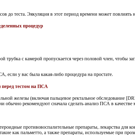
асов до теста. Эякуляция в этот период времени может повлиять
ределенных процедур
ой трубка с камерой пропускается через половой член, чтобы за
А, если у вас была какая-либо процедура на простате.
) перед тестом на ПСА
ельной железы (включая пальцевое ректальное обследование [DR
чи обычно рекомендуют сначала сделать анализ ПСА в качестве
тероидные противовоспалительные препараты, лекарства для кон
, такие как пальметто, а также препараты, используемые при п