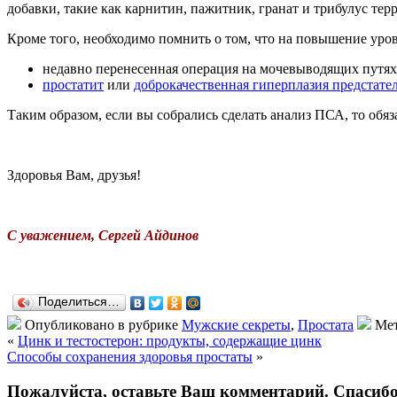
добавки, такие как карнитин, пажитник, гранат и трибулус тер
Кроме того, необходимо помнить о том, что на повышение уро
недавно перенесенная операция на мочевыводящих путях 
простатит
или
доброкачественная гиперплазия предстате
Таким образом, если вы собрались сделать анализ ПСА, то обя
Здоровья Вам, друзья!
С уважением, Сергей Айдинов
Поделиться…
Опубликовано в рубрике
Мужские секреты
,
Простата
Мет
«
Цинк и тестостерон: продукты, содержащие цинк
Способы сохранения здоровья простаты
»
Пожалуйста, оставьте Ваш комментарий. Спасибо