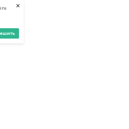
×
.ru
решить