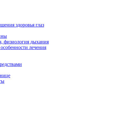
чшения здоровья глаз
ины
я, физиология дыхания
 особенности лечения
редствами
снице
ты