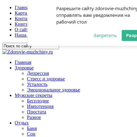
Главная
Разрешите сайту zdorovie-muzhchiny
Карта сайта
отправлять вам уведомления на
Контакты
рабочий стол
Книги
О сайте
Запретить
Раз
Наша гостиная
Главная
Здоровье
Депрессия
Стресс и здоровье
Усталость
Эмоциональное здоровье
Мужские секреты
Бесплодие
Импотенция
Простата
Разное
Отдых
Баня
Сон