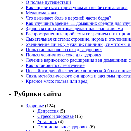
О пользе путешествий
Как справиться с приступом астмы без ингалятора
Меланома кожи
Что вызывает боль в верхней части бедра?
Как улучшить зрение: 11 домашних средств для улу
Здоровая пища, которая делает нас счастливыми
Распространенные проблемы со зрением и их прич
Дыхательная система: строение, норма и отклонени
Увеличение яичек у мужчин: причины, симптомы и
Польза ананасового сока для здоровья
Польза черничного сока для здоровья
Лечение варикозного расширения вен домашними с
Как остановить слезотечение
Позы йоги для облегчения хронической боли в поя
Связь метаболического синдрома и аденомы проста
Красное мясо: польза или вред
Рубрики сайта
Здоровье
(124)
Депрессия
(5)
Стресс и здоровье
(15)
Усталость
(4)
Эмоциональное здоровье
(6)