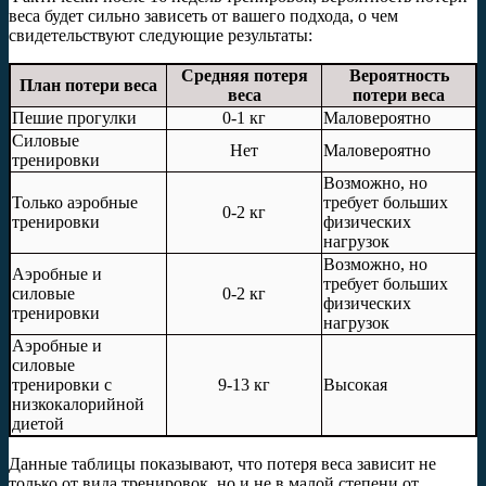
веса будет сильно зависеть от вашего подхода, о чем
свидетельствуют следующие результаты:
Средняя потеря
Вероятность
План потери веса
веса
потери веса
Пешие прогулки
0-1 кг
Маловероятно
Силовые
Нет
Маловероятно
тренировки
Возможно, но
Только аэробные
требует больших
0-2 кг
тренировки
физических
нагрузок
Возможно, но
Аэробные и
требует больших
силовые
0-2 кг
физических
тренировки
нагрузок
Аэробные и
силовые
тренировки с
9-13 кг
Высокая
низкокалорийной
диетой
Данные таблицы показывают, что потеря веса зависит не
только от вида тренировок, но и не в малой степени от