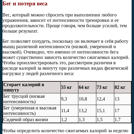
Бег и потеря веса
Вес, который можно сбросить при выполнении любого
упражнения, зависит от интенсивности тренировки и ее
продолжительности. Проще говоря, чем больше усилий, тем
больше результат.
Бег позволяет похудеть, поскольку он включает в себя работу
мышц различной интенсивности (низкой, умеренной и
высокой). Очевидно, что именно от интенсивности бега
может существенно зависеть количество сжигаемых калорий.
Чтобы проиллюстрировать это, рассмотрим различия в
расходе калорий за минуту при различных видах физической
нагрузки у людей различного веса:
Сгорает калорий в
55 кг
64 кг
73 кг
82 кг
минуту
Бег трусцой (низкая
9,3
10,8
12,4
13
интенсивность)
Бег (умеренная и высокая
11,4
13,2
15,1
17
интенсивность)
Сидячий образ жизни
1,2
1,3
1,5
1,7
Чтобы определить количество сжигаемых калорий за неделю