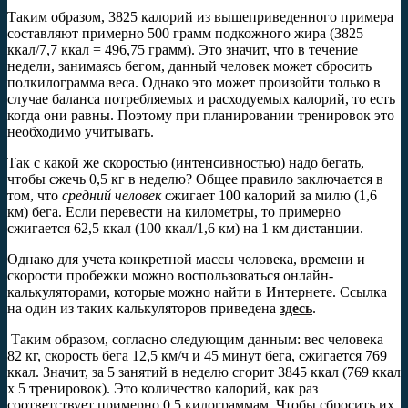
Таким образом, 3825 калорий из вышеприведенного примера
составляют примерно 500 грамм подкожного жира (3825
ккал/7,7 ккал = 496,75 грамм). Это значит, что в течение
недели, занимаясь бегом, данный человек может сбросить
полкилограмма веса. Однако это может произойти только в
случае баланса потребляемых и расходуемых калорий, то есть
когда они равны. Поэтому при планировании тренировок это
необходимо учитывать.
Так с какой же скоростью (интенсивностью) надо бегать,
чтобы сжечь 0,5 кг в неделю? Общее правило заключается в
том, что
средний человек
сжигает 100 калорий за милю (1,6
км) бега. Если перевести на километры, то примерно
сжигается 62,5 ккал (100 ккал/1,6 км) на 1 км дистанции.
Однако для учета конкретной массы человека, времени и
скорости пробежки можно воспользоваться онлайн-
калькуляторами, которые можно найти в Интернете. Ссылка
на один из таких калькуляторов приведена
здесь
.
Таким образом, согласно следующим данным: вес человека
82 кг, скорость бега 12,5 км/ч и 45 минут бега, сжигается 769
ккал. Значит, за 5 занятий в неделю сгорит 3845 ккал (769 ккал
х 5 тренировок). Это количество калорий, как раз
соответствует примерно 0,5 килограммам. Чтобы сбросить их