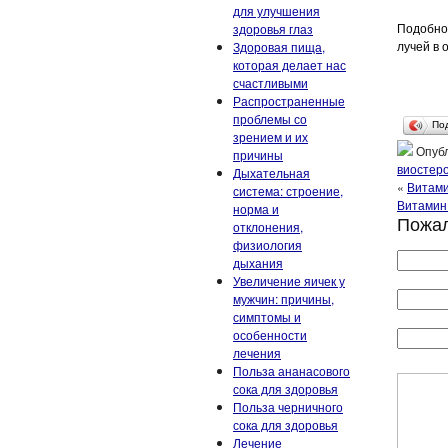
для улучшения
Подобно
здоровья глаз
лучей в 
Здоровая пища,
которая делает нас
счастливыми
Распространенные
проблемы со
По
зрением и их
Опубл
причины
виостер
Дыхательная
«
Витами
система: строение,
Витамин 
норма и
Пожал
отклонения,
физиология
дыхания
Увеличение яичек у
мужчин: причины,
симптомы и
особенности
лечения
Польза ананасового
сока для здоровья
Польза черничного
сока для здоровья
Лечение