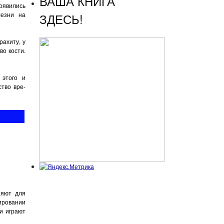
ВАША КНИГА
о­явились
лезни на
ЗДЕСЬ!
ахи­ту, у
во кости.
 этого и
тво вре­
няют для
ировании
и играют