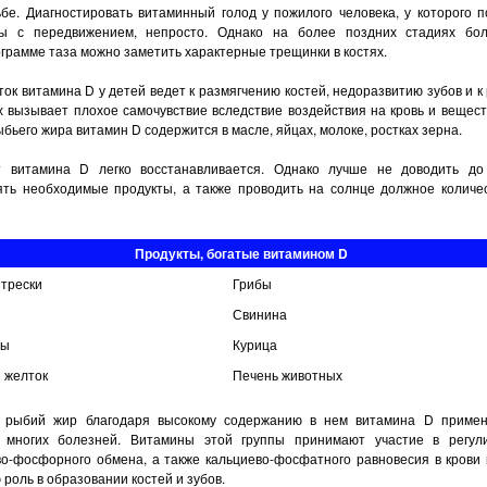
бе. Диагностиро­вать витаминный голод у пожилого человека, у которого п
ы с передвижением, непросто. Однако на более поздних стадиях бо
грамме таза мож­но заметить характерные трещинки в костях.
ок вита­мина D у детей ведет к размягчению костей, недоразвитию зубов и к р
 вызывает плохое само­чувствие вследствие воздействия на кровь и вещест
бье­го жира витамин D содержится в ма­сле, яйцах, молоке, ростках зерна.
 витамина D легко восстанавливается. Однако лучше не доводить до
ять необходимые про­дукты, а также проводить на солнце должное количес
Продукты, богатые витамином D
 трески
Грибы
Свинина
ны
Курица
 желток
Печень животных
 рыбий жир благодаря вы­сокому содержанию в нем витамина D приме
 многих болез­ней. Витамины этой группы принима­ют участие в регул
­во-фосфорного обмена, а также кальциево-фосфатного равновесия в крови 
роль в образова­нии костей и зубов.