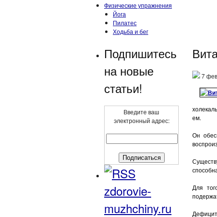
Физические упражнения
Йога
Пилатес
Ходьба и бег
Подпишитесь
Вита
на новые
7 фев
статьи!
холекал
Введите ваш
ем.
электронный адрес:
Он обес
воспроиз
Существу
способна
zdorovie-
Для то
подержат
muzhchiny.ru
Дефицит