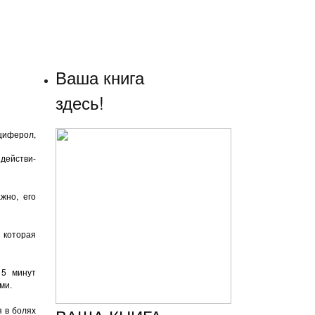
Ваша книга
здесь!
иферол,
действи­
жно, его
, которая
15 минут
ами.
 в болях