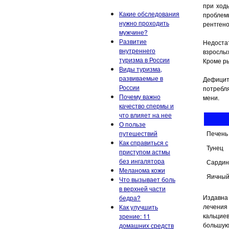
при ходь
Какие обследования
проблем
нужно проходить
рентгено
мужчине?
Развитие
Недостат
внутреннего
взрослых
туризма в России
Кроме ры
Виды туризма,
развиваемые в
Дефицит
России
потребл
Почему важно
мени.
качество спермы и
что влияет на нее
О пользе
путешествий
Печень
Как справиться с
Тунец
приступом астмы
без ингалятора
Сарди
Меланома кожи
Яичный
Что вызывает боль
в верхней части
Издавна
бедра?
лечения
Как улучшить
кальцие
зрение: 11
большую 
домашних средств