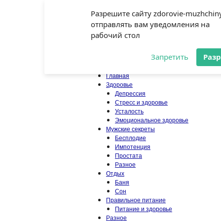
Главная
Разрешите сайту zdorovie-muzhchiny
Карта сайта
Контакты
отправлять вам уведомления на
Книги
рабочий стол
О сайте
Наша гостиная
Запретить
Раз
Главная
Здоровье
Депрессия
Стресс и здоровье
Усталость
Эмоциональное здоровье
Мужские секреты
Бесплодие
Импотенция
Простата
Разное
Отдых
Баня
Сон
Правильное питание
Питание и здоровье
Разное