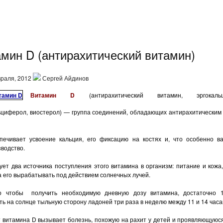
мин D (антирахитический витамин)
раля, 2012
Сергей Айдинов
Витамин
D
(антирахитический витамин, эргокальц
ьциферол, виостерол) — группа соединений, об­ладающих антирахитическим 
печивает усвоение кальция, его фиксацию на костях и, что особенно ва
водство.
ет два источника поступления этого витамина в организм: питание и кожа
 его вырабатывать под действием солнечных лучей.
го чтобы
получить необходимую дневную дозу ви­тамина, достаточно 
ь на солнце тыльную сторону ладоней три раза в неделю между 11 и 14 час
 витамина D вызывает болезнь, похожую на рахит у детей и проявляющуюся