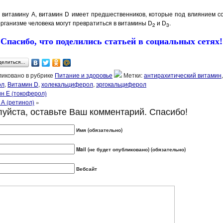
 витамину А, витамин D имеет предшественников, которые под влиянием с
организ­ме человека могут превратиться в ви­тамины D
и D
.
2
3
Спасибо, что поделились статьей в социальных сетях!
делиться…
иковано в рубрике
Питание и здоровье
Метки:
антирахитический витамин
,
ол
,
Витамин D
,
холекальциферол
,
эргокальциферол
н Е (токоферол)
А (ретинол)
»
уйста, оставьте Ваш комментарий. Спасибо!
Имя (обязательно)
Mail (не будет опубликовано) (обязательно)
Вебсайт