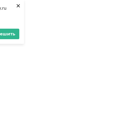
×
.ru
решить