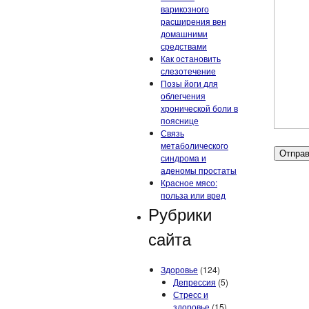
варикозного
расширения вен
домашними
средствами
Как остановить
слезотечение
Позы йоги для
облегчения
хронической боли в
пояснице
Связь
метаболического
синдрома и
аденомы простаты
Красное мясо:
польза или вред
Рубрики
сайта
Здоровье
(124)
Депрессия
(5)
Стресс и
здоровье
(15)