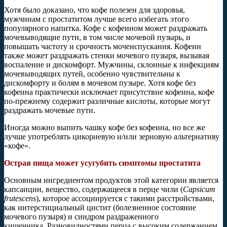
Хотя было доказано, что кофе полезен для здоровья,
мужчинам с простатитом лучше всего избегать этого
популярного напитка. Кофе с кофеином может раздражать
мочевыводящие пути, в том числе мочевой пузырь, и
повышать частоту и срочность мочеиспускания. Кофеин
также может раздражать стенки мочевого пузыря, вызывая
воспаление и дискомфорт. Мужчины, склонные к инфекциям
мочевыводящих путей, особенно чувствительны к
дискомфорту и болям в мочевом пузыре. Хотя кофе без
кофеина практически исключает присутствие кофеина, кофе
по-прежнему содержит различные кислоты, которые могут
раздражать мочевые пути.
Иногда можно выпить чашку кофе без кофеина, но все же
лучше употреблять цикориевую и/или зерновую альтернативу
«кофе».
Острая пища может усугубить симптомы простатита
Основным ингредиентом продуктов этой категории является
капсаицин, вещество, содержащееся в перце чили (
Capsicum
frutescens
), которое ассоциируется с такими расстройствами,
как интерстициальный цистит (болезненное состояние
мочевого пузыря) и синдром раздраженного
кишечника. Разновидностями перца с высоким содержанием