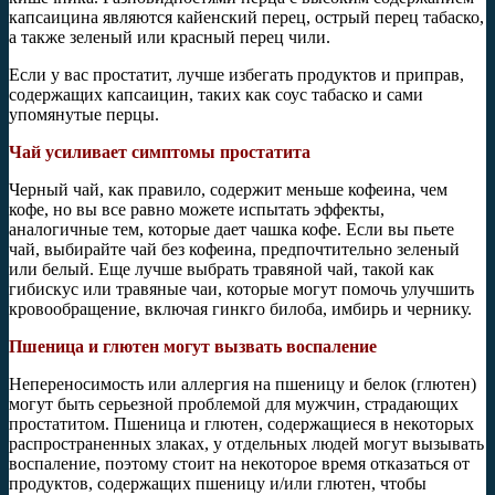
капсаицина являются кайенский перец, острый перец табаско,
а также зеленый или красный перец чили.
Если у вас простатит, лучше избегать продуктов и приправ,
содержащих капсаицин, таких как соус табаско и сами
упомянутые перцы.
Чай усиливает симптомы простатита
Черный чай, как правило, содержит меньше кофеина, чем
кофе, но вы все равно можете испытать эффекты,
аналогичные тем, которые дает чашка кофе. Если вы пьете
чай, выбирайте чай без кофеина, предпочтительно зеленый
или белый. Еще лучше выбрать травяной чай, такой как
гибискус или травяные чаи, которые могут помочь улучшить
кровообращение, включая гинкго билоба, имбирь и чернику.
Пшеница и глютен могут вызвать воспаление
Непереносимость или аллергия на пшеницу и белок (глютен)
могут быть серьезной проблемой для мужчин, страдающих
простатитом. Пшеница и глютен, содержащиеся в некоторых
распространенных злаках, у отдельных людей могут вызывать
воспаление, поэтому стоит на некоторое время отказаться от
продуктов, содержащих пшеницу и/или глютен, чтобы