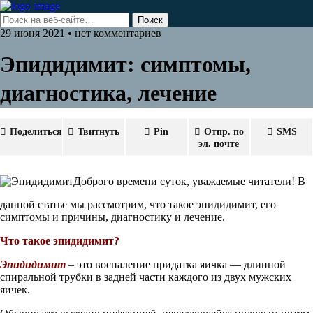
29 июня 2021 • нет комментариев
Эпидидимит: симптомы,
диагностика, лечение
Поделиться
Твитнуть
Pin
Отпр. по
SMS
эл. почте
Доброго времени суток, уважаемые читатели! В
данной статье мы рассмотрим, что такое эпидидимит, его
симптомы и причины, диагностику и лечение.
Что такое эпидидимит?
Эпидидимит
– это воспаление придатка яичка — длинной
спиральной трубки в задней части каждого из двух мужских
яичек.