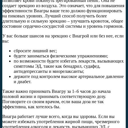
позволяет крови покинуть эрегированный пенис. Она не
создает эрекцию из воздуха. Это означает, что для повышения
эффективности Виагры ваше тело должно функционировать
на пиковых уровнях. Лучший способ получить более
длительную и сильную эрекцию – улучшить кровоток, общее
состояние сердечно-сосудистой системы и уровень гормонов.
У вас больше шансов на эрекцию с Виагрой или без нее, если
вы:
сбросите лишний вес;
будете заниматься физическими упражнениями;
по возможности будете избегать лекарств, вызывающих
симптомы ЭД, такие как бенадрил, судафед,
антидепрессанты и миорелаксанты;
держите под контролем высокое артериальное давление
и диабет.
Также важно принимать Виагру за 1–6 часов до начала
половой жизни и принимать соответствующую дозу.
Поговорите со своим врачом, если ваша доза не так
эффективна, как хотелось бы.
Виагра работает лучше всего, когда вы здоровы. Если вы
можете избежать употребления жирной пищи, чрезмерного
употребления алкоголя и лекарств, вызывающих ЭД, с