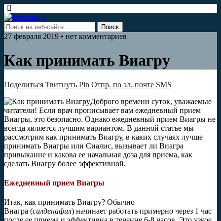
27 февраля 2019 • нет комментариев
Как принимать Виагру
Поделиться
Твитнуть
Pin
Отпр. по эл. почте
SMS
Доброго времени суток, уважаемые
читатели! Если врач прописывает вам ежедневный прием
Виагры, это безопасно. Однако ежедневный прием Виагры не
всегда является лучшим вариантом. В данной статье мы
рассмотрим как принимать Виагру, в каких случаях лучше
принимать Виагры или Сиалис, вызывает ли Виагра
привыкание и какова ее начальная доза для приема, как
сделать Виагру более эффективной.
Ежедневный прием Виагры
Итак, как принимать Виагру? Обычно
Виагра (
силденафил
) начинает работать примерно через 1 час
после ее приема и эффективна в течение 6-8 часов. Это узкое