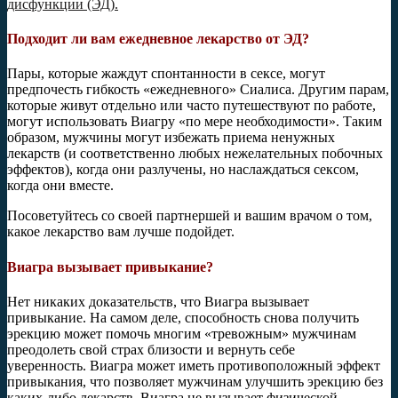
дисфункции (ЭД).
Подходит ли вам ежедневное лекарство от ЭД?
Пары, которые жаждут спонтанности в сексе, могут
предпочесть гибкость «ежедневного» Сиалиса. Другим парам,
которые живут отдельно или часто путешествуют по работе,
могут использовать Виагру «по мере необходимости». Таким
образом, мужчины могут избежать приема ненужных
лекарств (и соответственно любых нежелательных побочных
эффектов), когда они разлучены, но наслаждаться сексом,
когда они вместе.
Посоветуйтесь со своей партнершей и вашим врачом о том,
какое лекарство вам лучше подойдет.
Виагра вызывает привыкание?
Нет никаких доказательств, что Виагра вызывает
привыкание. На самом деле, способность снова получить
эрекцию может помочь многим «тревожным» мужчинам
преодолеть свой страх близости и вернуть себе
уверенность. Виагра может иметь противоположный эффект
привыкания, что позволяет мужчинам улучшить эрекцию без
каких-либо лекарств. Виагра не вызывает физической